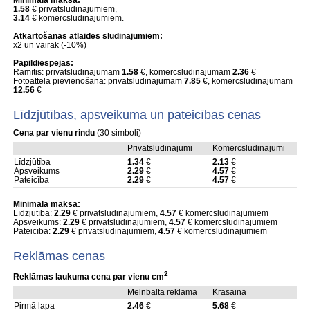
Minimālā maksa:
1.58
€ privātsludinājumiem,
3.14
€ komercsludinājumiem.
Atkārtošanas atlaides sludinājumiem:
x2 un vairāk (-10%)
Papildiespējas:
Rāmītis: privātsludinājumam
1.58
€, komercsludinājumam
2.36
€
Fotoattēla pievienošana: privātsludinājumam
7.85
€, komercsludinājumam
12.56
€
Līdzjūtības, apsveikuma un pateicības cenas
Cena par vienu rindu
(30 simboli)
Privātsludinājumi
Komercsludinājumi
Līdzjūtība
1.34
€
2.13
€
Apsveikums
2.29
€
4.57
€
Pateicība
2.29
€
4.57
€
Minimālā maksa:
Līdzjūtība:
2.29
€ privātsludinājumiem,
4.57
€ komercsludinājumiem
Apsveikums:
2.29
€ privātsludinājumiem,
4.57
€ komercsludinājumiem
Pateicība:
2.29
€ privātsludinājumiem,
4.57
€ komercsludinājumiem
Reklāmas cenas
2
Reklāmas laukuma cena par vienu cm
Melnbalta reklāma
Krāsaina
Pirmā lapa
2.46
€
5.68
€