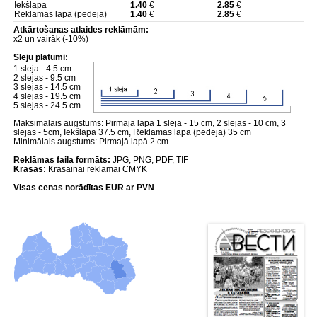
Iekšlapa
1.40
€
2.85
€
Reklāmas lapa (pēdējā)
1.40
€
2.85
€
Atkārtošanas atlaides reklāmām:
x2 un vairāk (-10%)
Sleju platumi:
1 sleja - 4.5 cm
2 slejas - 9.5 cm
3 slejas - 14.5 cm
4 slejas - 19.5 cm
5 slejas - 24.5 cm
Maksimālais augstums: Pirmajā lapā 1 sleja - 15 cm, 2 slejas - 10 cm, 3
slejas - 5cm, Iekšlapā 37.5 cm, Reklāmas lapā (pēdējā) 35 cm
Minimālais augstums: Pirmajā lapā 2 cm
Reklāmas faila formāts:
JPG, PNG, PDF, TIF
Krāsas:
Krāsainai reklāmai CMYK
Visas cenas norādītas EUR ar PVN