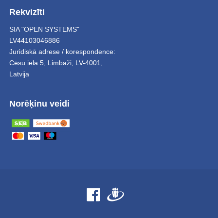
Rekvizīti
SIA "OPEN SYSTEMS"
LV44103046886
Juridiskā adrese / korespondence:
Cēsu iela 5
,
Limbaži
,
LV-4001,
Latvija
Norēķinu veidi