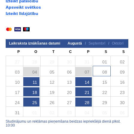
Izteikt pateicību
Apsveikt svētkos
Izteikt līdzjūtību
Laikraksta iznākšanas datumi
Augustā
/
Septembrī
/
Oktobrī
P
O
T
C
P
S
S
27
28
29
30
31
01
02
03
04
05
06
07
08
09
10
11
12
13
14
15
16
17
18
19
20
21
22
23
24
25
26
27
28
29
30
31
01
02
03
04
05
06
Sludinājumu un reklāmas pieņemšana beidzas iepriekšējā dienā plkst.
10:00