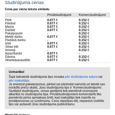
Sludinājuma cenas
Cena par vienu teksta simbolu
Privātsludinājumi
Komercsludinājumi
Pērk
0.077
€
0.152
€
Pārdod
0.077
€
0.152
€
Maina
0.077
€
0.152
€
Dažādi
0.077
€
0.152
€
Pakalpojumi
-
0.152
€
Meklē darbu
0.077
€
0.152
€
Piedāvā darbu
-
0.152
€
Izīrē
0.077
€
0.152
€
Vēlas īrēt
0.077
€
0.152
€
Iznomā
-
0.152
€
Iepazīšanās
0.077
€
-
Dāvina
0.077
€
0.152
€
Atrasts/pazaudēts
0.077
€
0.152
€
Uzmanību!
Šajā laikrakstā sludinājuma tipu nosaka
pēc sludinājuma satura
vai
pēc maksātāja
.
Ja sniedzat pakalpojumus, pērkat vai pārdodat vairumā un tekstā nav
norādīts preču skaits, Jūsu sludinājuma tips ir ‘Komercsludinājums’.
Sastādot sludinājumu, cenas aprēķinā tiek piemēroti izcenojumi
atkarībā no sludinājuma tipa. Privātsludinājumiem komerctarifs tiks
piemērots pirms apmaksas brīdī, kad maksātājs tiek mainīts no
privātpersonas uz uzņēmumu. Cenu starpības dēļ, nepareizi izvēlēts
tips var aizkavēt Jūsu sludinājuma publicēšanu.