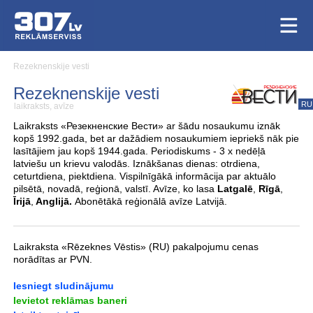
Rezeknenskije vesti
Rezeknenskije vesti
RU
laikraksts, avīze
Laikraksts «Резекненские Вести» ar šādu nosaukumu iznāk
kopš 1992.gada, bet ar dažādiem nosaukumiem iepriekš nāk pie
lasītājiem jau kopš 1944.gada. Periodiskums - 3 x nedēļā
latviešu un krievu valodās. Iznākšanas dienas: otrdiena,
ceturtdiena, piektdiena. Vispilnīgākā informācija par aktuālo
pilsētā, novadā, reģionā, valstī. Avīze, ko lasa
Latgalē
,
Rīgā
,
Īrijā
,
Anglijā.
Abonētākā reģionālā avīze Latvijā.
Laikraksta «Rēzeknes Vēstis» (RU) pakalpojumu cenas
norādītas ar PVN.
Iesniegt sludinājumu
Ievietot reklāmas baneri