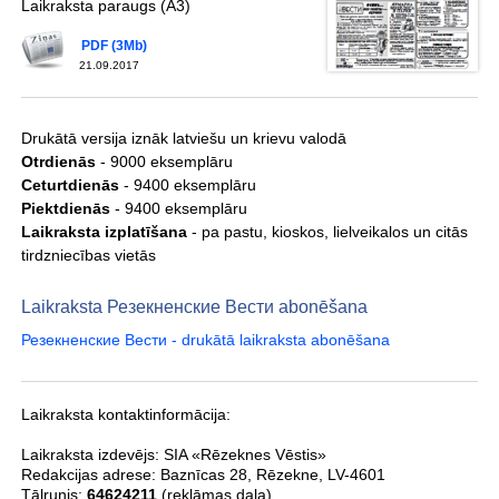
Laikraksta paraugs (A3)
PDF (3Mb)
21.09.2017
Drukātā versija iznāk latviešu un krievu valodā
Otrdienās
- 9000 eksemplāru
Ceturtdienās
- 9400 eksemplāru
Piektdienās
- 9400 eksemplāru
Laikraksta izplatīšana
- pa pastu, kioskos, lielveikalos un citās
tirdzniecības vietās
Laikraksta Резекненские Вести abonēšana
Резекненские Вести - drukātā laikraksta abonēšana
Laikraksta kontaktinformācija:
Laikraksta izdevējs:
SIA «Rēzeknes Vēstis»
Redakcijas adrese:
Baznīcas 28
,
Rēzekne
,
LV-4601
Tālrunis:
64624211
(reklāmas daļa)