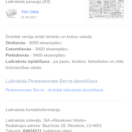
Laikraksta paraugs (A3)
PDF (3Mb)
21.09.2017
Drukātā versija iznāk latviešu un krievu valodā
Otrdienās
- 9000 eksemplāru
Ceturtdienās
- 9400 eksemplāru
Piektdienās
- 9400 eksemplāru
Laikraksta izplatīšana
- pa pastu, kioskos, lielveikalos un citās
tirdzniecības vietās
Laikraksta Резекненские Вести abonēšana
Резекненские Вести - drukātā laikraksta abonēšana
Laikraksta kontaktinformācija:
Laikraksta izdevējs:
SIA «Rēzeknes Vēstis»
Redakcijas adrese:
Baznīcas 28
,
Rēzekne
,
LV-4601
Tālrunis:
64624211
(reklāmas daļa)