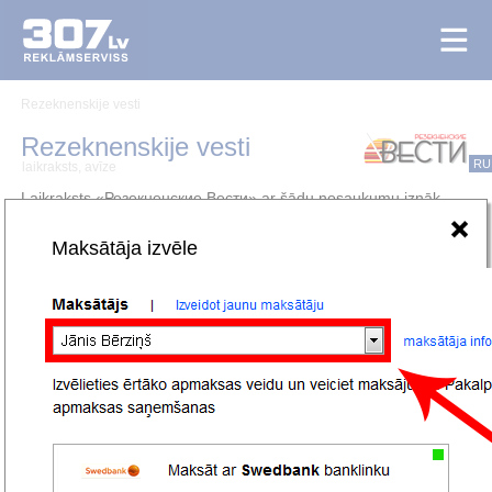
Rezeknenskije vesti
Rezeknenskije vesti
RU
laikraksts, avīze
Laikraksts «Резекненские Вести» ar šādu nosaukumu iznāk
kopš 1992.gada, bet ar dažādiem nosaukumiem iepriekš nāk pie
lasītājiem jau kopš 1944.gada. Periodiskums - 3 x nedēļā
Maksātāja izvēle
latviešu un krievu valodās. Iznākšanas dienas: otrdiena,
ceturtdiena, piektdiena. Vispilnīgākā informācija par aktuālo
pilsētā, novadā, reģionā, valstī. Avīze, ko lasa
Latgalē
,
Rīgā
,
Īrijā
,
Anglijā.
Abonētākā reģionālā avīze Latvijā.
Laikraksta «Rēzeknes Vēstis» (RU) pakalpojumu cenas
norādītas ar PVN.
Iesniegt sludinājumu
Ievietot reklāmas baneri