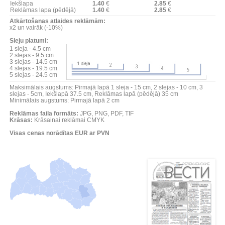
Iekšlapa
1.40
€
2.85
€
Reklāmas lapa (pēdējā)
1.40
€
2.85
€
Atkārtošanas atlaides reklāmām:
x2 un vairāk (-10%)
Sleju platumi:
1 sleja - 4.5 cm
2 slejas - 9.5 cm
3 slejas - 14.5 cm
4 slejas - 19.5 cm
5 slejas - 24.5 cm
Maksimālais augstums: Pirmajā lapā 1 sleja - 15 cm, 2 slejas - 10 cm, 3
slejas - 5cm, Iekšlapā 37.5 cm, Reklāmas lapā (pēdējā) 35 cm
Minimālais augstums: Pirmajā lapā 2 cm
Reklāmas faila formāts:
JPG, PNG, PDF, TIF
Krāsas:
Krāsainai reklāmai CMYK
Visas cenas norādītas EUR ar PVN