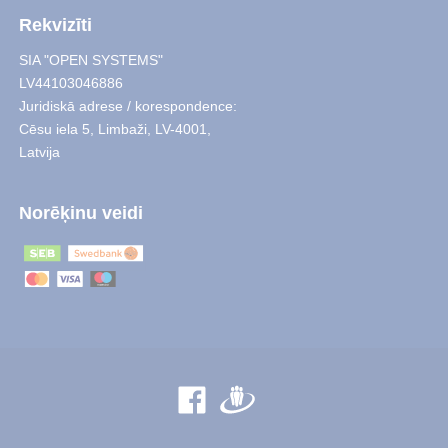
Rekvizīti
SIA "OPEN SYSTEMS"
LV44103046886
Juridiskā adrese / korespondence:
Cēsu iela 5
,
Limbaži
,
LV-4001,
Latvija
Norēķinu veidi