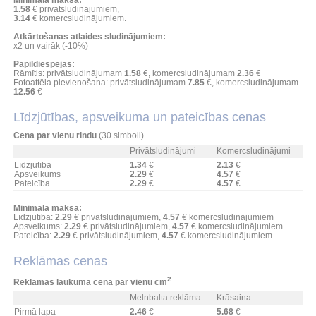
Minimālā maksa:
1.58
€ privātsludinājumiem,
3.14
€ komercsludinājumiem.
Atkārtošanas atlaides sludinājumiem:
x2 un vairāk (-10%)
Papildiespējas:
Rāmītis: privātsludinājumam
1.58
€, komercsludinājumam
2.36
€
Fotoattēla pievienošana: privātsludinājumam
7.85
€, komercsludinājumam
12.56
€
Līdzjūtības, apsveikuma un pateicības cenas
Cena par vienu rindu
(30 simboli)
Privātsludinājumi
Komercsludinājumi
Līdzjūtība
1.34
€
2.13
€
Apsveikums
2.29
€
4.57
€
Pateicība
2.29
€
4.57
€
Minimālā maksa:
Līdzjūtība:
2.29
€ privātsludinājumiem,
4.57
€ komercsludinājumiem
Apsveikums:
2.29
€ privātsludinājumiem,
4.57
€ komercsludinājumiem
Pateicība:
2.29
€ privātsludinājumiem,
4.57
€ komercsludinājumiem
Reklāmas cenas
2
Reklāmas laukuma cena par vienu cm
Melnbalta reklāma
Krāsaina
Pirmā lapa
2.46
€
5.68
€