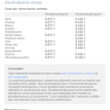
Sludinājuma cenas
Cena par vienu teksta simbolu
Privātsludinājumi
Komercsludinājumi
Pērk
0.077
€
0.152
€
Pārdod
0.077
€
0.152
€
Maina
0.077
€
0.152
€
Dažādi
0.077
€
0.152
€
Pakalpojumi
-
0.152
€
Meklē darbu
0.077
€
0.152
€
Piedāvā darbu
-
0.152
€
Izīrē
0.077
€
0.152
€
Vēlas īrēt
0.077
€
0.152
€
Iznomā
-
0.152
€
Iepazīšanās
0.077
€
-
Dāvina
0.077
€
0.152
€
Atrasts/pazaudēts
0.077
€
0.152
€
Uzmanību!
Šajā laikrakstā sludinājuma tipu nosaka
pēc sludinājuma satura
vai
pēc maksātāja
.
Ja sniedzat pakalpojumus, pērkat vai pārdodat vairumā un tekstā nav
norādīts preču skaits, Jūsu sludinājuma tips ir ‘Komercsludinājums’.
Sastādot sludinājumu, cenas aprēķinā tiek piemēroti izcenojumi
atkarībā no sludinājuma tipa. Privātsludinājumiem komerctarifs tiks
piemērots pirms apmaksas brīdī, kad maksātājs tiek mainīts no
privātpersonas uz uzņēmumu. Cenu starpības dēļ, nepareizi izvēlēts
tips var aizkavēt Jūsu sludinājuma publicēšanu.