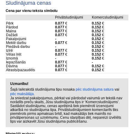
Sludinājuma cenas
Cena par vienu teksta simbolu
Privātsludinājumi
Komercsludinājumi
Pērk
0.077
€
0.152
€
Pārdod
0.077
€
0.152
€
Maina
0.077
€
0.152
€
Dažādi
0.077
€
0.152
€
Pakalpojumi
-
0.152
€
Meklē darbu
0.077
€
0.152
€
Piedāvā darbu
-
0.152
€
Izīrē
0.077
€
0.152
€
Vēlas īrēt
0.077
€
0.152
€
Iznomā
-
0.152
€
Iepazīšanās
0.077
€
-
Dāvina
0.077
€
0.152
€
Atrasts/pazaudēts
0.077
€
0.152
€
Uzmanību!
Šajā laikrakstā sludinājuma tipu nosaka
pēc sludinājuma satura
vai
pēc maksātāja
.
Ja sniedzat pakalpojumus, pērkat vai pārdodat vairumā un tekstā nav
norādīts preču skaits, Jūsu sludinājuma tips ir ‘Komercsludinājums’.
Sastādot sludinājumu, cenas aprēķinā tiek piemēroti izcenojumi
atkarībā no sludinājuma tipa. Privātsludinājumiem komerctarifs tiks
piemērots pirms apmaksas brīdī, kad maksātājs tiek mainīts no
privātpersonas uz uzņēmumu. Cenu starpības dēļ, nepareizi izvēlēts
tips var aizkavēt Jūsu sludinājuma publicēšanu.