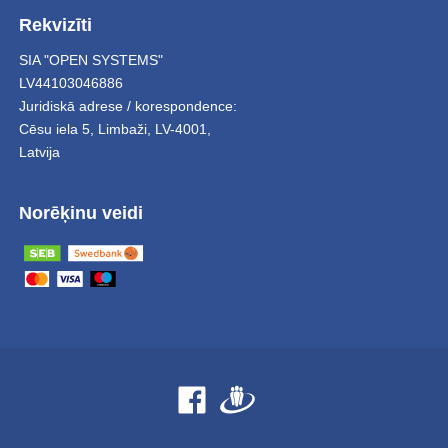
Rekvizīti
SIA "OPEN SYSTEMS"
LV44103046886
Juridiskā adrese / korespondence:
Cēsu iela 5
,
Limbaži
,
LV-4001,
Latvija
Norēķinu veidi