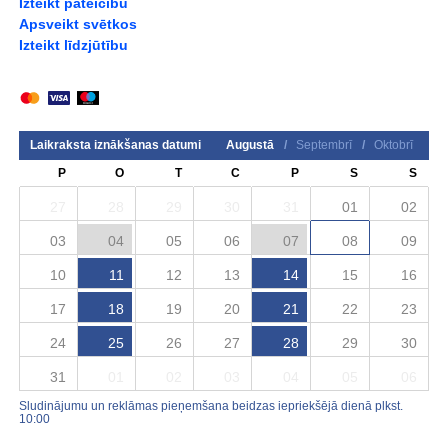
Izteikt pateicību
Apsveikt svētkos
Izteikt līdzjūtību
Laikraksta iznākšanas datumi
Augustā
/
Septembrī
/
Oktobrī
P
O
T
C
P
S
S
27
28
29
30
31
01
02
03
04
05
06
07
08
09
10
11
12
13
14
15
16
17
18
19
20
21
22
23
24
25
26
27
28
29
30
31
01
02
03
04
05
06
Sludinājumu un reklāmas pieņemšana beidzas iepriekšējā dienā plkst.
10:00