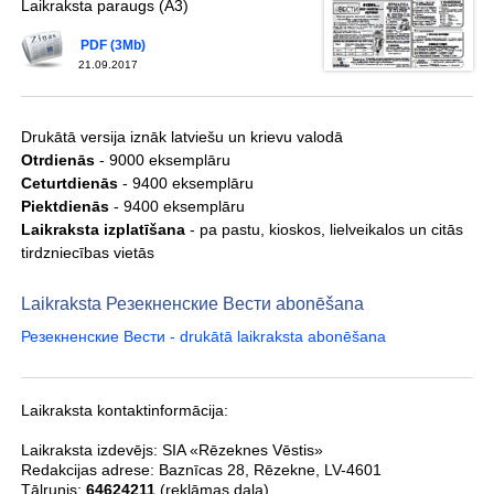
Laikraksta paraugs (A3)
PDF (3Mb)
21.09.2017
Drukātā versija iznāk latviešu un krievu valodā
Otrdienās
- 9000 eksemplāru
Ceturtdienās
- 9400 eksemplāru
Piektdienās
- 9400 eksemplāru
Laikraksta izplatīšana
- pa pastu, kioskos, lielveikalos un citās
tirdzniecības vietās
Laikraksta Резекненские Вести abonēšana
Резекненские Вести - drukātā laikraksta abonēšana
Laikraksta kontaktinformācija:
Laikraksta izdevējs:
SIA «Rēzeknes Vēstis»
Redakcijas adrese:
Baznīcas 28
,
Rēzekne
,
LV-4601
Tālrunis:
64624211
(reklāmas daļa)