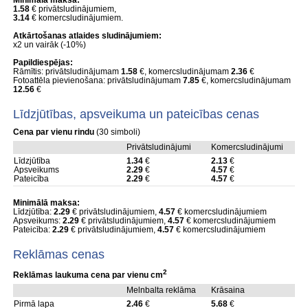
Minimālā maksa:
1.58
€ privātsludinājumiem,
3.14
€ komercsludinājumiem.
Atkārtošanas atlaides sludinājumiem:
x2 un vairāk (-10%)
Papildiespējas:
Rāmītis: privātsludinājumam
1.58
€, komercsludinājumam
2.36
€
Fotoattēla pievienošana: privātsludinājumam
7.85
€, komercsludinājumam
12.56
€
Līdzjūtības, apsveikuma un pateicības cenas
Cena par vienu rindu
(30 simboli)
Privātsludinājumi
Komercsludinājumi
Līdzjūtība
1.34
€
2.13
€
Apsveikums
2.29
€
4.57
€
Pateicība
2.29
€
4.57
€
Minimālā maksa:
Līdzjūtība:
2.29
€ privātsludinājumiem,
4.57
€ komercsludinājumiem
Apsveikums:
2.29
€ privātsludinājumiem,
4.57
€ komercsludinājumiem
Pateicība:
2.29
€ privātsludinājumiem,
4.57
€ komercsludinājumiem
Reklāmas cenas
2
Reklāmas laukuma cena par vienu cm
Melnbalta reklāma
Krāsaina
Pirmā lapa
2.46
€
5.68
€