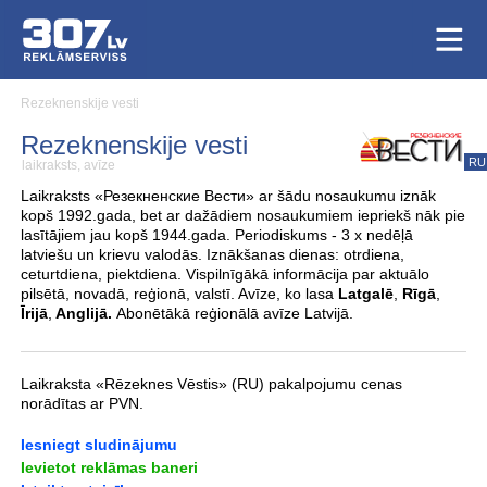
Rezeknenskije vesti
Rezeknenskije vesti
RU
laikraksts, avīze
Laikraksts «Резекненские Вести» ar šādu nosaukumu iznāk
kopš 1992.gada, bet ar dažādiem nosaukumiem iepriekš nāk pie
lasītājiem jau kopš 1944.gada. Periodiskums - 3 x nedēļā
latviešu un krievu valodās. Iznākšanas dienas: otrdiena,
ceturtdiena, piektdiena. Vispilnīgākā informācija par aktuālo
pilsētā, novadā, reģionā, valstī. Avīze, ko lasa
Latgalē
,
Rīgā
,
Īrijā
,
Anglijā.
Abonētākā reģionālā avīze Latvijā.
Laikraksta «Rēzeknes Vēstis» (RU) pakalpojumu cenas
norādītas ar PVN.
Iesniegt sludinājumu
Ievietot reklāmas baneri