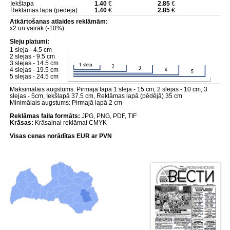
Iekšlapa
1.40
€
2.85
€
Reklāmas lapa (pēdējā)
1.40
€
2.85
€
Atkārtošanas atlaides reklāmām:
x2 un vairāk (-10%)
Sleju platumi:
1 sleja - 4.5 cm
2 slejas - 9.5 cm
3 slejas - 14.5 cm
4 slejas - 19.5 cm
5 slejas - 24.5 cm
Maksimālais augstums: Pirmajā lapā 1 sleja - 15 cm, 2 slejas - 10 cm, 3
slejas - 5cm, Iekšlapā 37.5 cm, Reklāmas lapā (pēdējā) 35 cm
Minimālais augstums: Pirmajā lapā 2 cm
Reklāmas faila formāts:
JPG, PNG, PDF, TIF
Krāsas:
Krāsainai reklāmai CMYK
Visas cenas norādītas EUR ar PVN